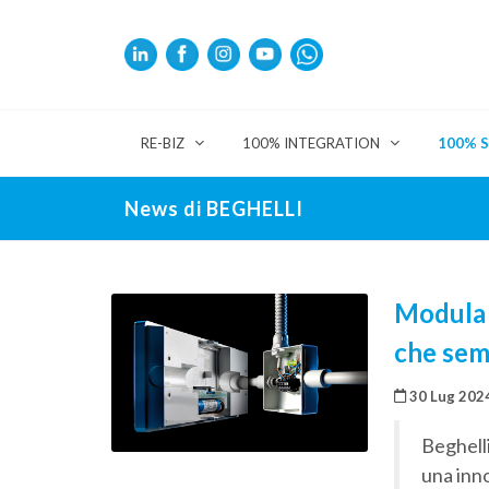
RE-BIZ
100% INTEGRATION
100% 
News di BEGHELLI
Modula B
che semp
30 Lug 202
Beghelli
una inn