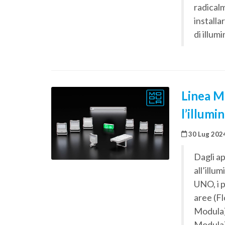
radicalm
installa
di illum
Linea M
l’illumi
30 Lug 202
Dagli a
all’illu
UNO, i p
aree (Fl
Modula) 
Modula)