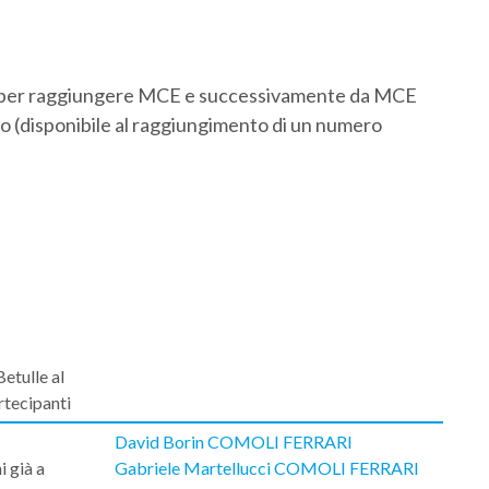
an per raggiungere MCE e successivamente da MCE
o (disponibile al raggiungimento di un numero
etulle al
rtecipanti
David Borin COMOLI FERRARI
i già a
Gabriele Martellucci COMOLI FERRARI