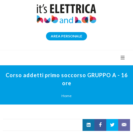
AREA PERSONALE
Corso addetti primo soccorso GRUPPO A - 16
ore
Home