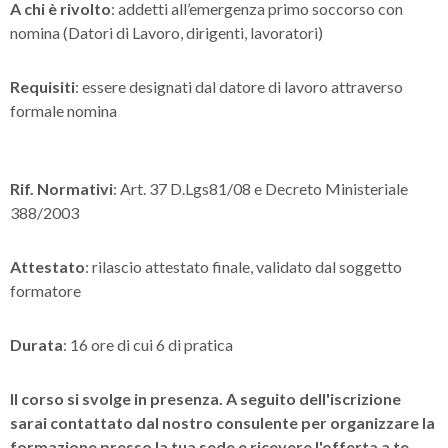
A chi è rivolto
: addetti all’emergenza primo soccorso con
nomina (Datori di Lavoro, dirigenti, lavoratori)
Requisiti
: essere designati dal datore di lavoro attraverso
formale nomina
Rif. Normativi
: Art. 37 D.Lgs81/08 e Decreto Ministeriale
388/2003
Attestato
: rilascio attestato finale, validato dal soggetto
formatore
Durata
: 16 ore di cui 6 di pratica
Il corso si svolge in presenza. A seguito dell'iscrizione
sarai contattato dal nostro consulente per organizzare la
formazione presso la tua sede e ricevere l'
offerta a te